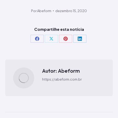
Por
Abeform
dezembro 15, 2020
Compartilhe esta notícia
Compartilhar
Compartilhar
Compartilhar
Compartilhar
isto
isto
isto
isto
Facebook
X
Pinterest
LinkedIn
Autor:
Abeform
https://abeform.com.br
Navegação