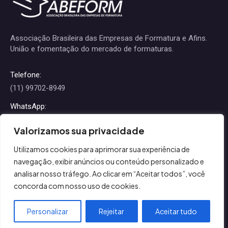
Associação Brasileira das Empresas de Formatura e Afins.
União e fomentação do mercado de formaturas.
Telefone:
(11) 99702-8949
WhatsApp:
(11) 99702-8949
Valorizamos sua privacidade
E-mail:
Utilizamos cookies para aprimorar sua experiência de
contato@abeform.com.br
navegação, exibir anúncios ou conteúdo personalizado e
Encontre-nos em:
analisar nosso tráfego. Ao clicar em “Aceitar todos”, você
Facebook
YouTube
Instagram
Whatsapp
concorda com nosso uso de cookies.
page
page
page
page
opens
opens
opens
opens
Personalizar
Rejeitar
Aceitar tudo
Menu Abeform rodapé
in
in
in
in
© 2026 ABEFORM. Todos os direitos reservados.