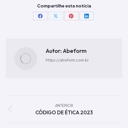
Compartilhe esta notícia
Compartilhar
Compartilhar
Compartilhar
Compartilhar
isto
isto
isto
isto
Facebook
X
Pinterest
LinkedIn
Autor:
Abeform
https://abeform.com.br
Navegação
de
ANTERIOR
CÓDIGO DE ÉTICA 2023
Post
post:
anterior: