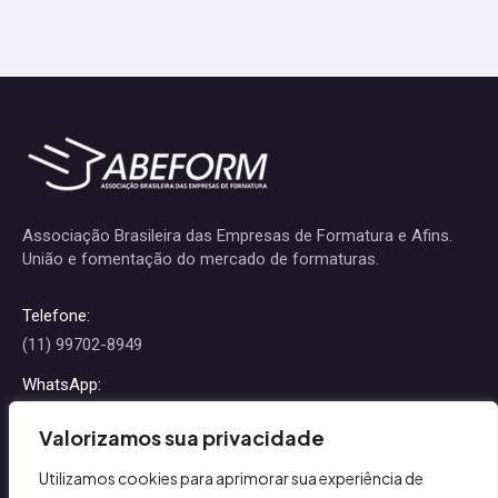
Associação Brasileira das Empresas de Formatura e Afins.
União e fomentação do mercado de formaturas.
Telefone:
(11) 99702-8949
WhatsApp:
(11) 99702-8949
Valorizamos sua privacidade
E-mail:
Utilizamos cookies para aprimorar sua experiência de
contato@abeform.com.br