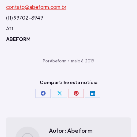
contato@abeform.com.br
(11) 99702-8949
Att
ABEFORM
Por
Abeform
maio 6, 2019
Compartilhe esta notícia
Compartilhar
Compartilhar
Compartilhar
Compartilhar
isto
isto
isto
isto
Facebook
X
Pinterest
LinkedIn
Autor:
Abeform