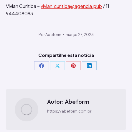
Vivian Curitiba –
vivian.curitiba@agencia.pub
/ 11
944408093
Por
Abeform
março 27, 2023
Compartilhe esta notícia
Compartilhar
Compartilhar
Compartilhar
Compartilhar
isto
isto
isto
isto
Facebook
X
Pinterest
LinkedIn
Autor:
Abeform
https://abeform.com.br